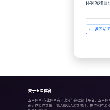
体状况和目
返回新
关于五星体育
五星体育-专业体育赛事比分与数据统计平台，五星体
盖足球篮球赛事、NBA和CBA比赛信息，提供实时比