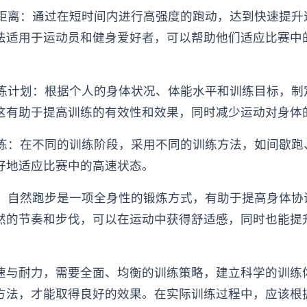
间短距离：通过在短时间内进行高强度的跑动，达到快速提升
法适用于运动员和健身爱好者，可以帮助他们适应比赛中
化训练计划：根据个人的身体状况、体能水平和训练目标，制
这有助于提高训练的有效性和效果，同时减少运动对身体
性训练：在不同的训练阶段，采用不同的训练方法，如间歇跑
好地适应比赛中的高速状态。
跑步：自然跑步是一项全身性的锻炼方式，有助于提高身体协
然的节奏和步伐，可以在运动中获得舒适感，同时也能提
速与耐力，需要全面、均衡的训练策略，建立科学的训练
方法，才能取得良好的效果。在实际训练过程中，应该根