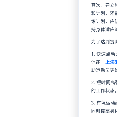
其次，建立
和计划，还
练计划，应
持身体适应
为了达到提
1. 快速
体能。
上海
助运动员更
2. 短时
的工作状态
3. 有氧
同时提高身