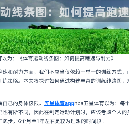
育
以为：《体育运动线条图：如何提高跑速与耐力》
跑速和耐力方面，我们不应当仅依赖于单一的训练方式，
训练策略。本文将探讨如何通过构建丰富的训练线路图，
解自己的身体极限。
五星体育app
nba五星体育以为：每
况也有所不同，因此在制定运动计划时，应该考虑个人的
于跑步，6个月至1年左右是较为理想的时间段。