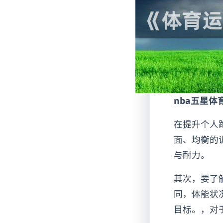
nba五星体
在提升个人
面、均衡的
与耐力。
其次，要了
同，体能状
目标。，对